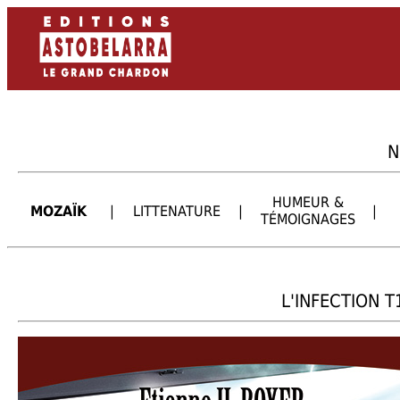
N
HUMEUR &
MOZAÏK
|
LITTENATURE
|
|
TÉMOIGNAGES
L'INFECTION T